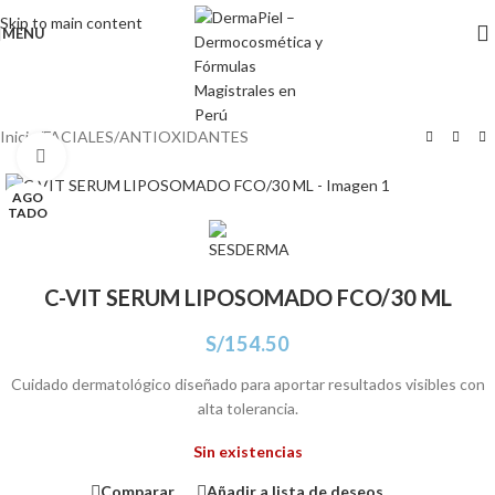
Skip to main content
MENU
Inicio
/
FACIALES
/
ANTIOXIDANTES
Click para agrandar
AGO
TADO
C-VIT SERUM LIPOSOMADO FCO/30 ML
S/
154.50
Cuidado dermatológico diseñado para aportar resultados visibles con
alta tolerancia.
Sin existencias
Comparar
Añadir a lista de deseos