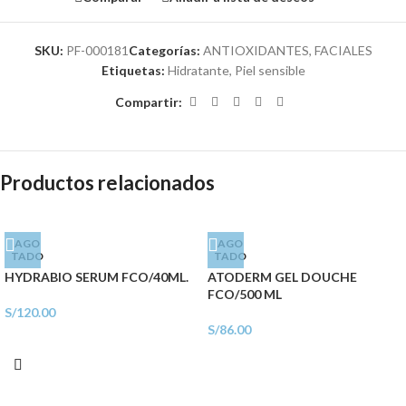
SKU:
PF-000181
Categorías:
ANTIOXIDANTES
,
FACIALES
Etiquetas:
Hidratante
,
Piel sensible
Compartir:
Productos relacionados
AGO
AGO
TADO
TADO
HYDRABIO SERUM FCO/40ML.
ATODERM GEL DOUCHE
FCO/500 ML
S/
120.00
S/
86.00