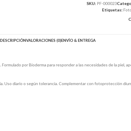
SKU:
PF-000023
Catego
Etiquetas:
Fot
C
DESCRIPCIÓN
VALORACIONES (0)
ENVÍO & ENTREGA
. Formulado por Bioderma para responder a las necesidades de la piel, ap
pia. Uso diario o según tolerancia. Complementar con fotoprotección diur