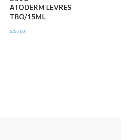
ATODERM LEVRES
TBO/15ML
S/
55.00
AGO
TADO
Leer más
ATODERM
PAIN/150 
S/
50.00