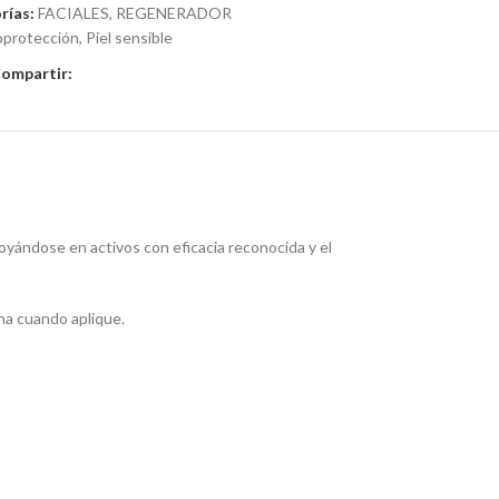
rías:
FACIALES
,
REGENERADOR
oprotección
,
Piel sensible
ompartir:
oyándose en activos con eficacia reconocida y el
na cuando aplique.