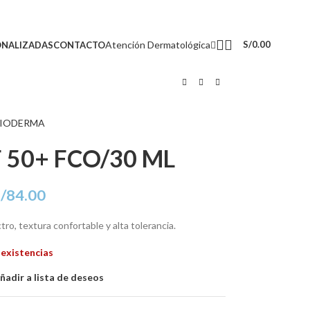
Atención Dermatológica
S/
0.00
ONALIZADAS
CONTACTO
F 50+ FCO/30 ML
/
84.00
ro, textura confortable y alta tolerancia.
 existencias
ñadir a lista de deseos