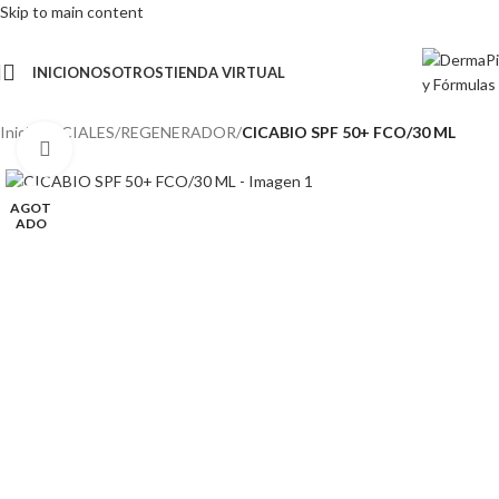
Skip to main content
INICIO
NOSOTROS
TIENDA VIRTUAL
Inicio
/
FACIALES
/
REGENERADOR
/
CICABIO SPF 50+ FCO/30 ML
Click para agrandar
AGOT
ADO