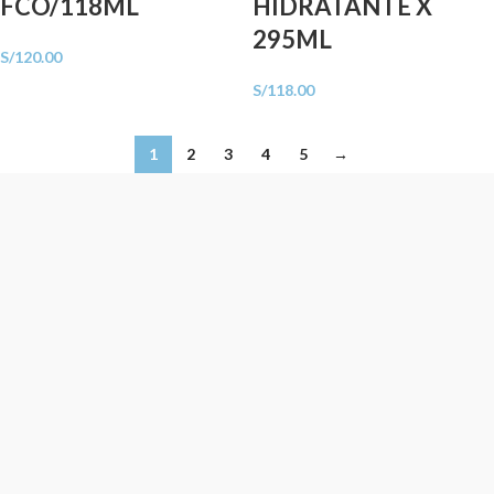
FCO/118ML
HIDRATANTE X
295ML
S/
120.00
S/
118.00
1
2
3
4
5
→