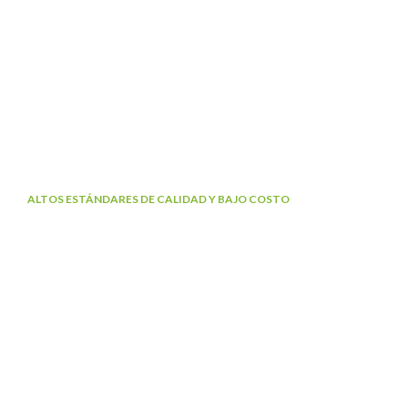
ALTOS ESTÁNDARES DE CALIDAD Y BAJO COSTO
Cadena Farmacéutica Líder en Preparados
Magistrales y Dermocosméticos
Nos destacamos como expertos en la creación de fórmulas
personalizadas que responden a las necesidades específicas
de cada cliente. Ofrecemos productos dermatológicos que no
encontrarás en otras farmacias.
Visita nuestra tienda virtual