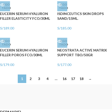
AGO
AGO
TADO
TADO
EUCERIN SERUM HYALURON
ISDINCEUTICS SKIN DROPS
FILLER ELASTICITY FCO/30ML
SAND/15ML.
S/
189.00
S/
185.00
AGO
AGO
TADO
TADO
EUCERIN SERUM HYALURON
NEOSTRATA ACTIVE MATRIX
FILLER POROS FCO/30ML
SUPPORT TBO/50GR
S/
179.00
S/
177.00
1
2
3
4
…
16
17
18
→
DERMAPIEL