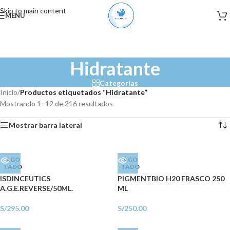
Skip to main content
MENU
Hidratante
Categorías
Inicio
/
Productos etiquetados “Hidratante”
Mostrando 1–12 de 216 resultados
Mostrar barra lateral
AGO
AGO
TADO
TADO
ISDINCEUTICS
PIGMENTBIO H20 FRASCO 250
A.G.E.REVERSE/50ML.
ML
S/
295.00
S/
250.00