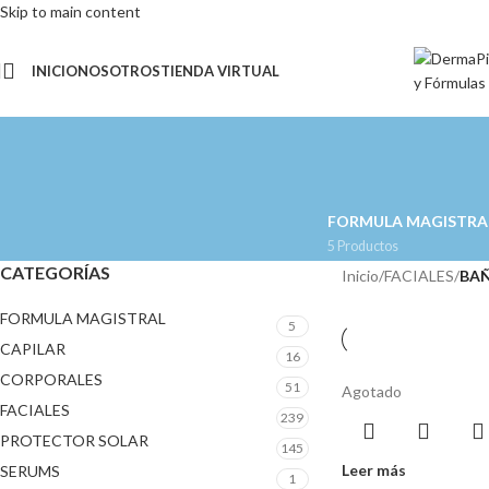
Skip to main content
INICIO
NOSOTROS
TIENDA VIRTUAL
FORMULA MAGISTRA
5 Productos
CATEGORÍAS
Inicio
/
FACIALES
/
BA
FORMULA MAGISTRAL
5
CAPILAR
16
CORPORALES
51
Agotado
FACIALES
239
PROTECTOR SOLAR
145
Leer más
SERUMS
1