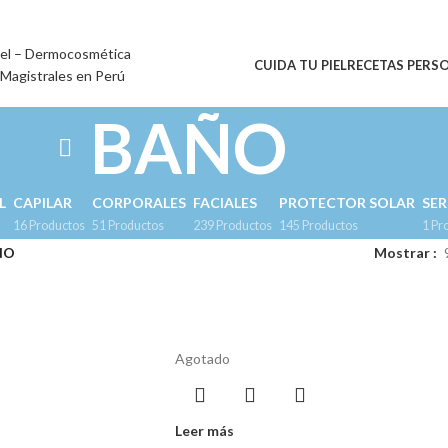
CUIDA TU PIEL
RECETAS PERS
BAÑO
L
CAPILAR
CORPORALES
FACIALES
PROTECTOR SOLAR
SE
16 Productos
51 Productos
239 Productos
145 Productos
1 Pr
ÑO
Mostrar
Agotado
Leer más