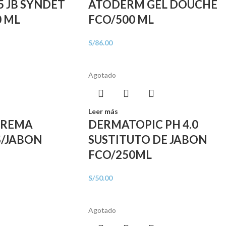
5 JB SYNDET
ATODERM GEL DOUCHE
0 ML
FCO/500 ML
S/
86.00
Agotado
Leer más
CREMA
DERMATOPIC PH 4.0
S/JABON
SUSTITUTO DE JABON
FCO/250ML
S/
50.00
Agotado