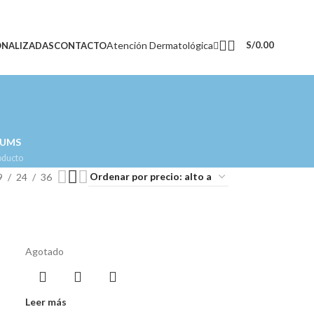
Atención Dermatológica
S/
0.00
ONALIZADAS
CONTACTO
RUMS
oducto
9
24
36
Agotado
Leer más