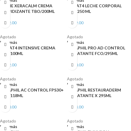
Leer más
Leer más
AVENE XERACALM CREMA
LETI AT4 LECHE CORPORAL
RELIPIDIZANTE TBO/200ML
FCO/250 ML
S/
142.00
S/
139.00
Agotado
Agotado
Leer más
Leer más
LETI AT4 INTENSIVE CREMA
CETAPHIL PRO AD CONTROL
FCO/100ML
HIDRATANTE FCO/295ML
S/
122.00
S/
120.00
Agotado
Agotado
Leer más
Leer más
CETAPHIL AC CONTROL FPS30+
CETAPHIL RESTAURADERM
FCO/118ML
HIDRATANTE X 295ML
S/
120.00
S/
118.00
Agotado
Agotado
Leer más
Leer más