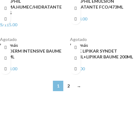
CETAPHIL
CETAPHIL EMULSION
CREMA.HUMEC/HIDRATANTE
HIDRATANTE FCO/473ML
453 G
S/
113.00
S/
115.00
Agotado
Agotado
Leer más
Leer más
ATODERM INTENSIVE BAUME
PACK LIPIKAR SYNDET
200 ML
200ML+LIPIKAR BAUME 200ML
S/
103.00
S/
99.00
1
2
→