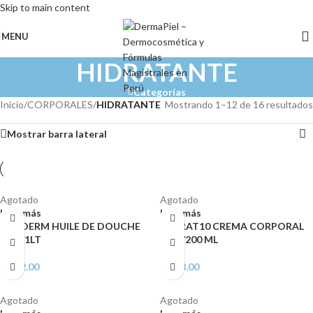
Skip to main content
MENU
HIDRATANTE
Categorías
Inicio
/
CORPORALES
/
HIDRATANTE
Mostrando 1–12 de 16 resultados
Mostrar barra lateral
Agotado
Agotado
Leer más
Leer más
ATODERM HUILE DE DOUCHE
AKERAT10 CREMA CORPORAL
FCO/1LT
TBO/200 ML
S/
162.00
S/
148.00
Agotado
Agotado