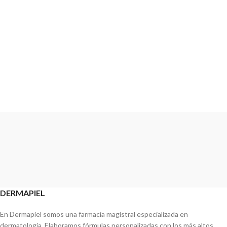
DERMAPIEL
En Dermapiel somos una farmacia magistral especializada en
dermatología. Elaboramos fórmulas personalizadas con los más altos