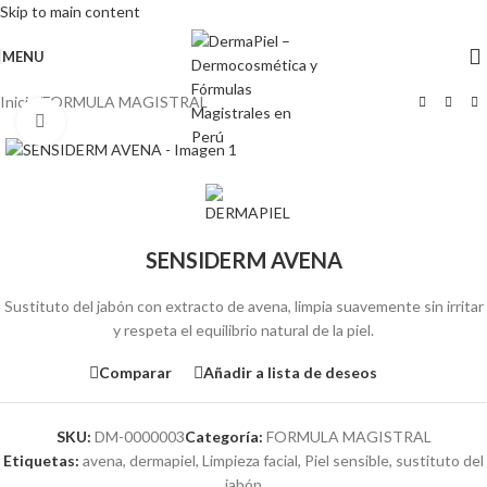
Skip to main content
MENU
Inicio
/
FORMULA MAGISTRAL
Click para agrandar
SENSIDERM AVENA
Sustituto del jabón con extracto de avena, limpia suavemente sin irritar
y respeta el equilibrio natural de la piel.
Comparar
Añadir a lista de deseos
SKU:
DM-0000003
Categoría:
FORMULA MAGISTRAL
Etiquetas:
avena
,
dermapiel
,
Limpieza facial
,
Piel sensible
,
sustituto del
jabón